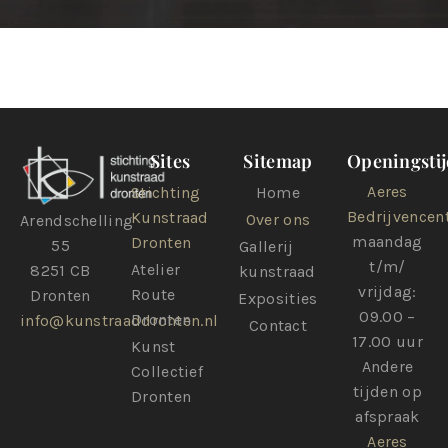
Sites
Sitemap
Openingsti
Aeres
Stichting
Home
Bedrijvence
Kunstraad
Over ons
Arendschelling
maandag
Dronten
55
Gallerij
t/m/
Atelier
8251 CB
kunstraad
vrijdag:
Route
Dronten
Exposities
09.00 –
Dronten
info@kunstraaddronten.nl
Contact
17.00 uur
Kunst
Andere
Collectief
tijden op
Dronten
afspraak
Aeres