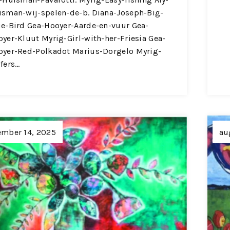
isman-wij-spelen-de-b. Diana-Joseph-Big-
ue-Bird Gea-Hooyer-Aarde-en-vuur Gea-
yer-Kluut Myrig-Girl-with-her-Friesia Gea-
oyer-Red-Polkadot Marius-Dorgelo Myrig-
fers…
ember 14, 2025
au