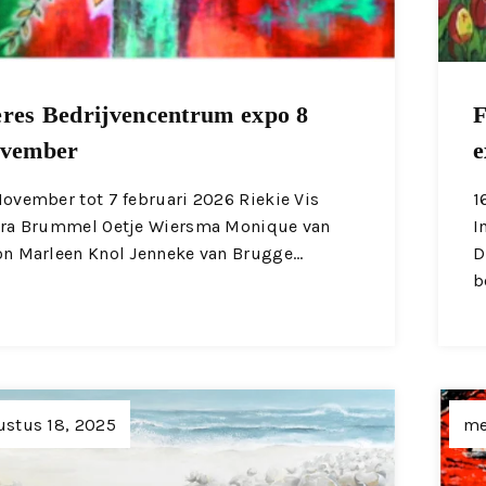
res Bedrijvencentrum expo 8
F
0vember
e
ovember tot 7 februari 2026 Riekie Vis
1
tra Brummel Oetje Wiersma Monique van
I
on Marleen Knol Jenneke van Brugge…
D
b
stus 18, 2025
me