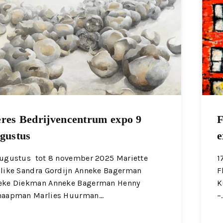
res Bedrijvencentrum expo 9
F
gustus
e
augustus tot 8 november 2025 Mariette
1
alike Sandra Gordijn Anneke Bagerman
F
eke Diekman Anneke Bagerman Henny
K
haapman Marlies Huurman…
–