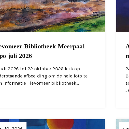
evomeer Bibliotheek Meerpaal
A
po juli 2026
m
juli 2026 tot 22 oktober 2026 klik op
2
erstaande afbeelding om de hele foto te
B
n Informatie Flevomeer bibliotheek…
s
J
t 10, 2026
ja