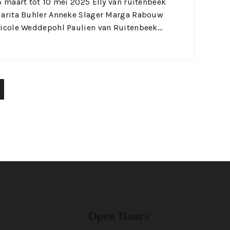
5 maart tot 10 mei 2025 Elly van ruitenbeek
arita Buhler Anneke Slager Marga Rabouw
icole Weddepohl Paulien van Ruitenbeek…
Open Hours