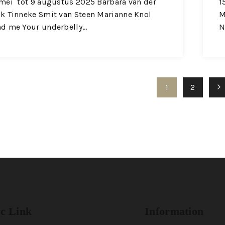
mei tot 9 augustus 2025 Barbara van der
1
k Tinneke Smit van Steen Marianne Knol
M
nd me Your underbelly…
N
1
2
ic Link
Information