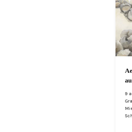
Ae
au
9 
Gr
Mi
Sc