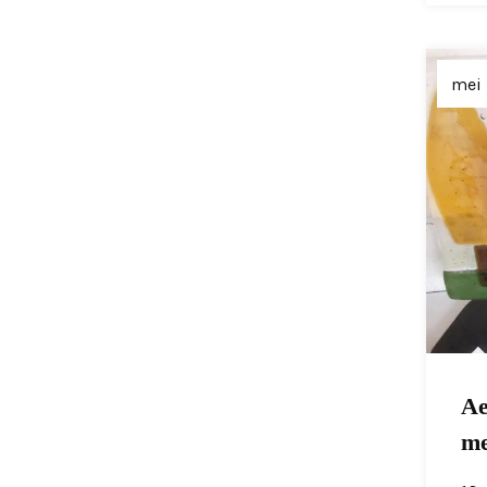
mei 
Ae
me