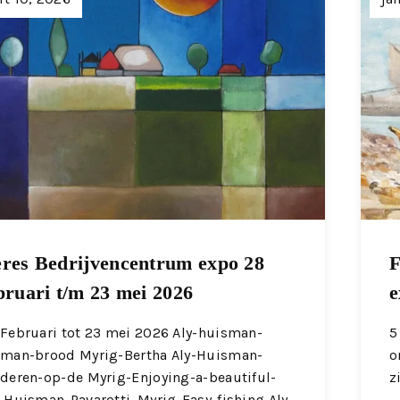
res Bedrijvencentrum expo 28
F
bruari t/m 23 mei 2026
e
Februari tot 23 mei 2026 Aly-huisman-
5
rman-brood Myrig-Bertha Aly-Huisman-
o
deren-op-de Myrig-Enjoying-a-beautiful-
z
-Huisman-Pavarotti. Myrig-Easy-fishing Aly-