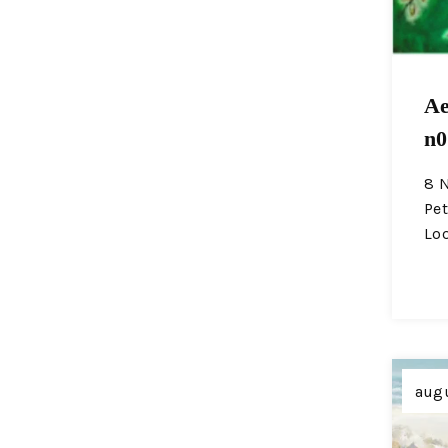
Ae
n
8 N
Pe
Lo
augu